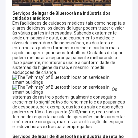
de mais de 8 anos no OEM & no ODM do produto de
Excursão da fábrica
Bluetooth.
Serviços de lugar de Bluetooth na indústria dos
Nossa missão é ser serviço de primeira classe de
cuidados médicos
Controle da qualidade
dispositivos de Bluetooth em China, e cria a melhor vida
Em facilidades de cuidados médicos tais como hospitais
para consumidores. E nossa estratégia está integrando
e lares de idosos, os dados do lugar podem trazer o valor
Contacte-nos
às várias partes interessadas. Sabendo exatamente
Bluetooth IC e os recursos de desenvolvimento da
onde um paciente está, que equipamento médico e
solução, foco na fabricação de produtos de hardware de
níveis de inventário são necessários, os doutores e
Bluetooth, fazem um bom trabalho em serviços da
Peça umas citações
enfermeiras podem fornecer o melhor e cuidado mais
tecnologia e de software de Bluetooth, e para desenvolver
rápido ao aperfeiçoar seus trabalhos. Os dados do lugar
podem melhorar a segurança paciente melhorando o
continuamente produtos inovativos de Bluetooth no
fluxo paciente, monitorar o uso e a conformidade de
campos de digital móvel, de peças de automóvel, de
sistemas da higiene da mão, e mesmo impedir
casas espertas, e de Internet das coisas, para encontrar a
abducções de criança.
Dispositivos de Bluetooth IOT
procura crescente dos consumidores para elevações de
produto.
Fones de ouvido de Bluetooth
Nosso produto inclui
Os
1. Dispositivos audio de Bluetooth, tais como o fone de
sistemas de rastreio podem igualmente conseguir o
fone de ouvido do bluetooth
ouvido, fones de ouvido, orador com luz.
crescimento significativo do rendimento e as poupanças
de despesas, por exemplo, custos da sala de operações
2. O dispositivo de Bluetooth IOT é relógio esperto para
podem ser tão altas quanto $100/minute, reduzindo o
ajudar-nos a viver com a melhor saúde.
Orador de Bluetooth
tempo de resposta na sala de operações pode aumentar
3. Transmissão de dados de Bluetooth tal como o jogo do
o número de cirurgias, maximizar a utilização do espaço
adaptador de Bluetooth USB, do carro de Bluetooth, e o
e reduzir horas extras para empregados.
Luz de Bluetooth
ect.
Serviços de lugar de Bluetooth na indústria de retalho