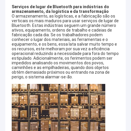
Serviços de lugar de Bluetooth para indústrias do
armazenamento, da logística e da transformação
O armazenamento, as logísticas, e a fabricação são os
verticais os mais maduros para usar serviços de lugar de
Bluetooth. Estas indústrias seguem um grande número
ativos, equipamento, ordens de trabalho e cadeias de
fabricação cada dia. Se os trabalhadores podem
conhecer o lugar dos materiais, as ferramentas e o
equipamento, e os bens, essa lata salvar muito tempo e
os recursos, este melhoram por sua vez a eficiência
operacional reduzindo a necessidade para fora do tempo
estipulado. Adicionalmente, os ferimentos podem ser
impedidos analisando os movimentos dos povos,
caminhões e as empilhadeiras, quando dois objetos
obtêm demasiado próximos ou entrando na zona de
perigo, o sistema alarmar-se-ão.
Casa
Eletrônico PEQUENINO de Shenzhen, um ramo da
tecnologia de Shenzhen XH, estabelecido em 2012,
Produtos
especializa-se em dispositivos de Bluetooth com
investigação e desenvolvimento, projeto, produção,
Sobre nós
vendas e serviço do produto. Nós temos uma experiência