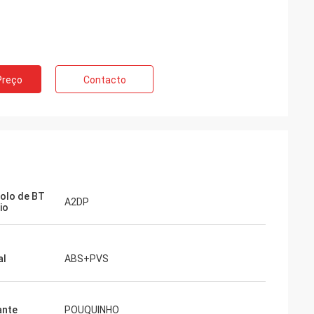
Preço
Contacto
olo de BT
A2DP
io
al
ABS+PVS
ante
POUQUINHO