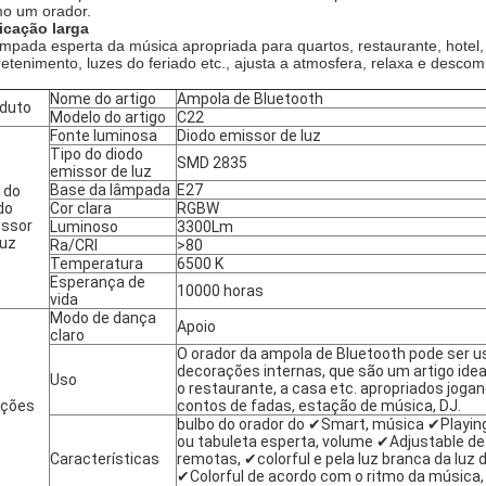
o um orador.
icação larga
âmpada esperta da música apropriada para quartos, restaurante, hotel,
retenimento, luzes do feriado etc., ajusta a atmosfera, relaxa e descom
Nome do artigo
Ampola de Bluetooth
duto
Modelo do artigo
C22
Fonte luminosa
Diodo emissor de luz
Tipo do diodo
SMD 2835
emissor de luz
Base da lâmpada
E27
 do
do
Cor clara
RGBW
ssor
Luminoso
3300Lm
luz
Ra/CRI
>80
Temperatura
6500 K
Esperança de
10000 horas
vida
Modo de dança
Apoio
claro
O orador da ampola de Bluetooth pode ser
decorações internas, que são um artigo ideal 
Uso
o restaurante, a casa etc. apropriados jogand
nções
contos de fadas, estação de música, DJ.
bulbo do orador do ✔Smart, música ✔Playing
ou tabuleta esperta, volume ✔Adjustable de 
Características
remotas, ✔colorful e pela luz branca da luz 
✔Colorful de acordo com o ritmo da música