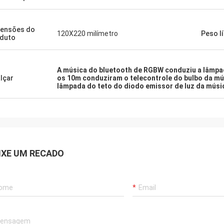
ensões do
120X220 milímetro
Peso l
duto
A música do bluetooth de RGBW conduziu a lâmpa
lçar
os 10m conduziram o telecontrole do bulbo da mú
lâmpada do teto do diodo emissor de luz da músi
IXE UM RECADO