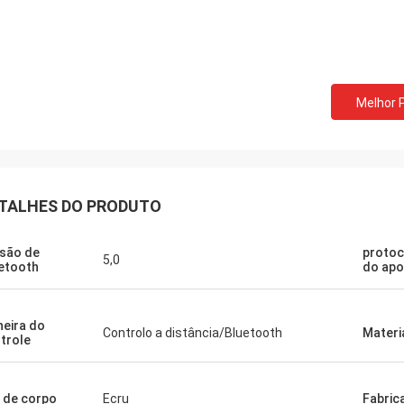
Melhor 
TALHES DO PRODUTO
são de
protoc
5,0
etooth
do apo
eira do
Controlo a distância/Bluetooth
Materi
trole
 de corpo
Ecru
Fabric