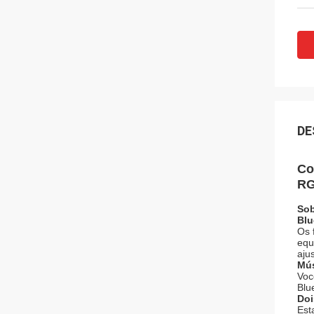
DE
Co
RG
Sob
Blu
Os 
equ
aju
Mús
Voc
Blu
Doi
Est