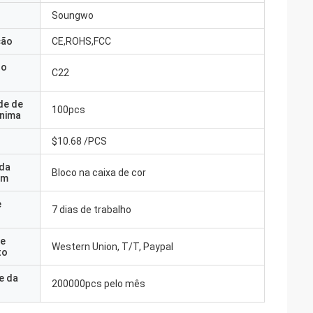
Soungwo
ção
CE,ROHS,FCC
do
C22
de de
100pcs
nima
$10.68 /PCS
 da
Bloco na caixa de cor
em
e
7 dias de trabalho
e
Western Union, T/T, Paypal
to
e da
200000pcs pelo mês