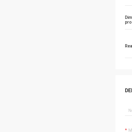
Dim
pro
Rea
DE