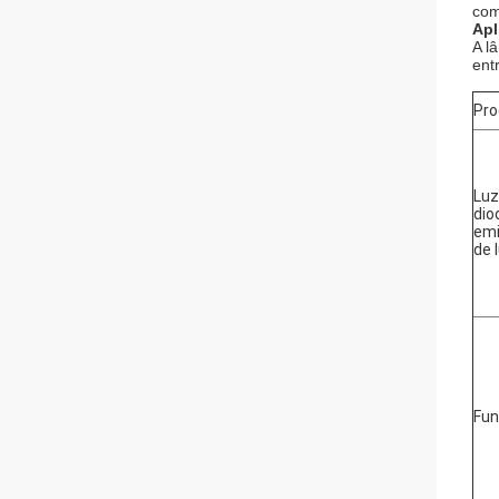
com
Apl
A l
ent
Pro
Luz
dio
emi
de 
Fu