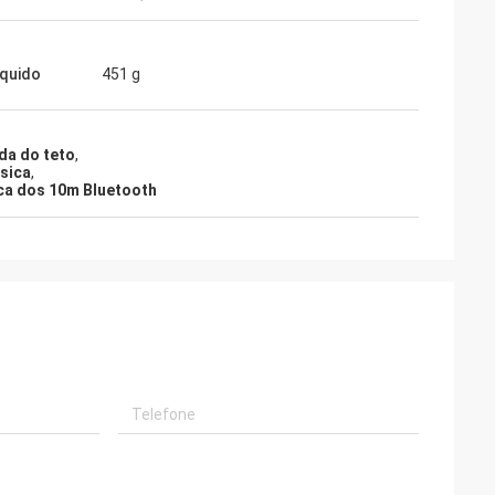
íquido
451 g
da do teto
,
sica
,
ca dos 10m Bluetooth