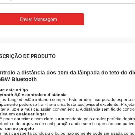
Enviar Mensagem
SCRIÇÃO DE PRODUTO
ntrolo a distância dos 10m da lâmpada do teto do d
BW Bluetooth
re este artigo
etooth 5,0 e controlo a distância
fios Tangled estão irritando sempre. Este orador incorporado esperto 
ipamento poderoso trar-lhe-á uma festa audiovisual excelente. Proje
star a luz e a música, assim conveniência. A distância sem fio do contr
ica em qualquer lugar
ê pode apreciar o som claro surpreendente pelo orador perfeito dentr
etooth e de arquivos de configuração audio sem fio que são compatíve
s--um no projeto
a música esperta conduziu o bulbo não somente pode ser usada como