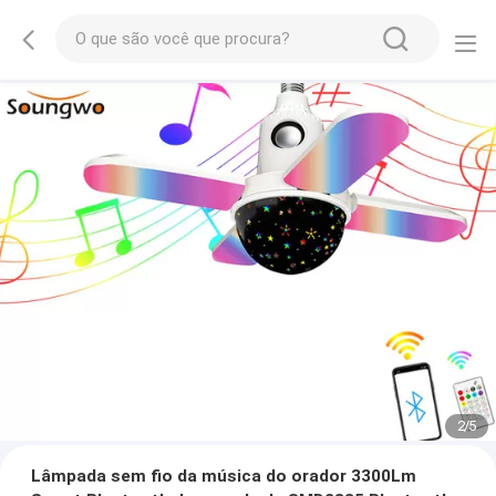
2
/
5
Lâmpada sem fio da música do orador 3300Lm