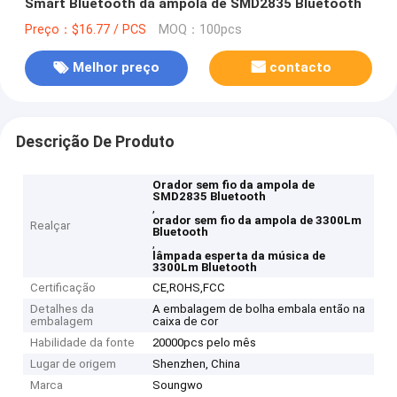
Smart Bluetooth da ampola de SMD2835 Bluetooth
Preço：$16.77 / PCS
MOQ：100pcs
Melhor preço
contacto
Descrição De Produto
Orador sem fio da ampola de
SMD2835 Bluetooth
,
orador sem fio da ampola de 3300Lm
Realçar
Bluetooth
,
lâmpada esperta da música de
3300Lm Bluetooth
Certificação
CE,ROHS,FCC
Detalhes da
A embalagem de bolha embala então na
embalagem
caixa de cor
Habilidade da fonte
20000pcs pelo mês
Lugar de origem
Shenzhen, China
Marca
Soungwo