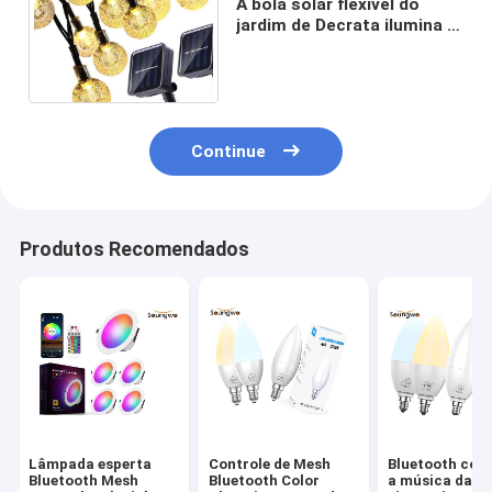
A bola solar flexível do
jardim de Decrata ilumina a
bateria 1200 de MAh
Rechargeable Ni MH
Continue
Produtos Recomendados
Lâmpada esperta
Controle de Mesh
Bluetooth con
Bluetooth Mesh
Bluetooth Color
a música da