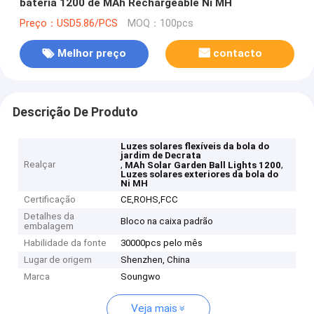
bateria 1200 de MAh Rechargeable Ni MH
Preço：USD5.86/PCS
MOQ：100pcs
Melhor preço
contacto
Descrição De Produto
Luzes solares flexíveis da bola do
jardim de Decrata
Realçar
,
,
MAh Solar Garden Ball Lights 1200
Luzes solares exteriores da bola do
Ni MH
Certificação
CE,ROHS,FCC
Detalhes da
Bloco na caixa padrão
embalagem
Habilidade da fonte
30000pcs pelo mês
Lugar de origem
Shenzhen, China
Marca
Soungwo
Veja mais